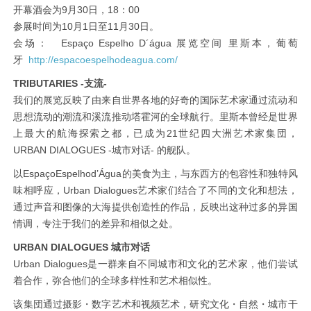
开幕酒会为9月30日，18：00
参展时间为10月1日至11月30日。
会场： Espaço Espelho D´água 展览空间 里斯本，葡萄
牙
http://espacoespelhodeagua.com/
TRIBUTARIES -支流-
我们的展览反映了由来自世界各地的好奇的国际艺术家通过流动和
思想流动的潮流和溪流推动塔霍河的全球航行。里斯本曾经是世界
上最大的航海探索之都，已成为21世纪四大洲艺术家集団，
URBAN DIALOGUES -城市对话- 的舰队。
以EspaçoEspelhod’Água的美食为主，与东西方的包容性和独特风
味相呼应，Urban Dialogues艺术家们结合了不同的文化和想法，
通过声音和图像的大海提供创造性的作品，反映出这种过多的异国
情调，专注于我们的差异和相似之处。
URBAN DIALOGUES 城市对话
Urban Dialogues是一群来自不同城市和文化的艺术家，他们尝试
着合作，弥合他们的全球多样性和艺术相似性。
该集団通过摄影・数字艺术和视频艺术，研究文化・自然・城市干