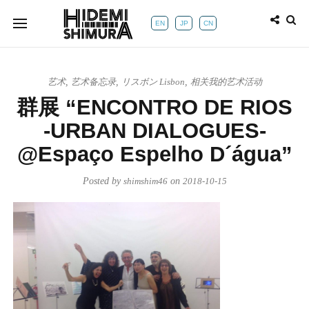
EN
JP
CN
艺术
,
艺术备忘录
,
リスボン Lisbon
,
相关我的艺术活动
群展 “ENCONTRO DE RIOS
-URBAN DIALOGUES-
@Espaço Espelho D´água”
Posted by
shimshim46
on
2018-10-15