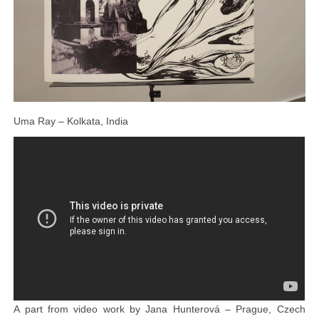
Uma Ray – Kolkata, India
A part from video work by Jana Hunterová – Prague, Czech