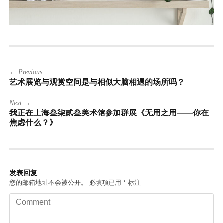
文
← Previous
章
艺术展览与观赏空间是与相似大脑相遇的场所吗？
导
航
Next →
我正在上海叁柒贰叁美术馆参加群展《无用之用——你在
焦虑什么？》
发表回复
您的邮箱地址不会被公开。
必填项已用
标注
*
Comment