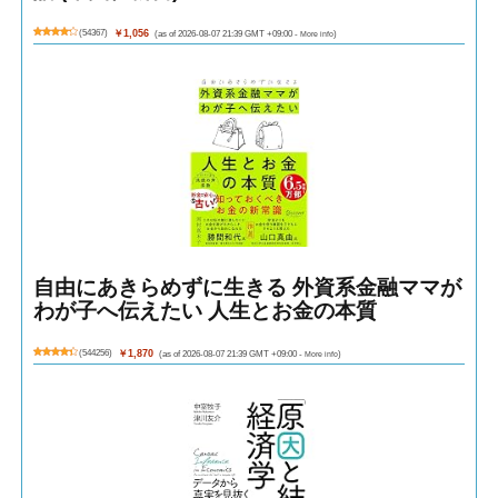
(
54367
)
￥1,056
(as of 2026-08-07 21:39 GMT +09:00 -
More info
)
自由にあきらめずに生きる 外資系金融ママが
わが子へ伝えたい 人生とお金の本質
(
544256
)
￥1,870
(as of 2026-08-07 21:39 GMT +09:00 -
More info
)