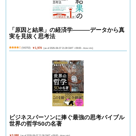
「原因と結果」の経済学―――データから真
実を見抜く思考法
(
543702
)
￥1,970
(as of 2026-08-07 21:39 GMT +09:00 -
More info
)
ビジネスパーソンに捧ぐ最強の思考バイブル
世界の哲学50の名著
￥3,080
(as of 2026-08-07 21:38 GMT +09:00 -
More info
)