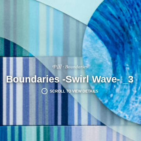
·
中国
Boundaries
Boundaries -Swirl Wave- _3
SCROLL TO VIEW DETAILS