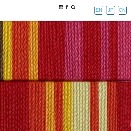
EN
JP
CN