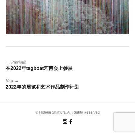
文
← Previous
章
在2022年tagboat艺博会上参展
导
航
Next →
2022年的展览和艺术作品制作计划
© Hidemi Shimura. All Rights Reserved