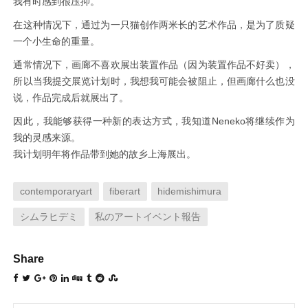
我有时感到很压抑。
在这种情况下，通过为一只猫创作两米长的艺术作品，是为了质疑
一个小生命的重量。
通常情况下，画廊不喜欢展出装置作品（因为装置作品不好卖），
所以当我提交展览计划时，我想我可能会被阻止，但画廊什么也没
说，作品完成后就展出了。
因此，我能够获得一种新的表达方式，我知道Neneko将继续作为
我的灵感来源。
我计划明年将作品带到她的故乡上海展出。
contemporaryart
fiberart
hidemishimura
シムラヒデミ
私のアートイベント報告
Share