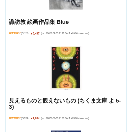
諏訪敦 絵画作品集 Blue
(
54122
)
￥5,497
(as of 2026-08-05 21:33 GMT +09:00 -
More info
)
見えるものと観えないもの (ちくま文庫 よ 5-
3)
(
54528
)
￥1,034
(as of 2026-08-05 21:33 GMT +09:00 -
More info
)