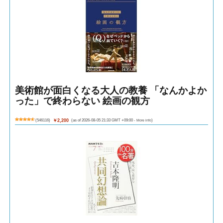
美術館が面白くなる大人の教養 「なんかよか
った」で終わらない 絵画の観方
(
546116
)
￥2,200
(as of 2026-08-05 21:33 GMT +09:00 -
More info
)