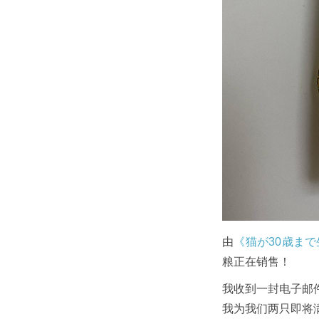
由
《猫が30歳まで
粮正在销售！
我收到一封电子邮
我为我们两只即将