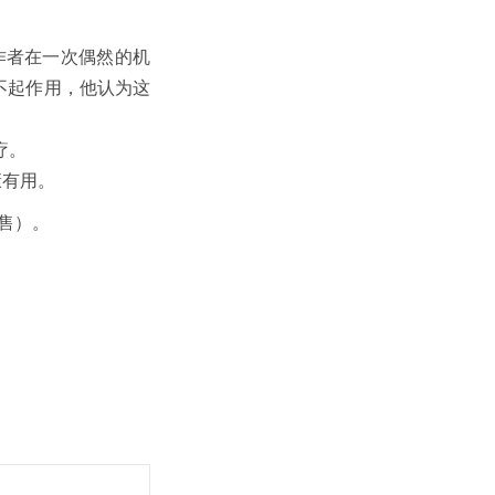
。作者在一次偶然的机
不起作用，他认为这
疗。
康有用。
售）。