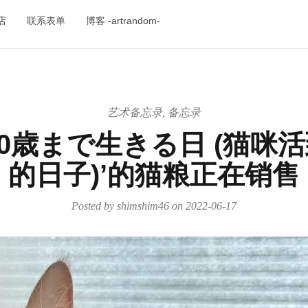
店
联系表单
博客 -artrandom-
艺术备忘录
,
备忘录
30歳まで生きる日 (猫咪活
的日子)’的猫粮正在销售
Posted by
shimshim46
on
2022-06-17