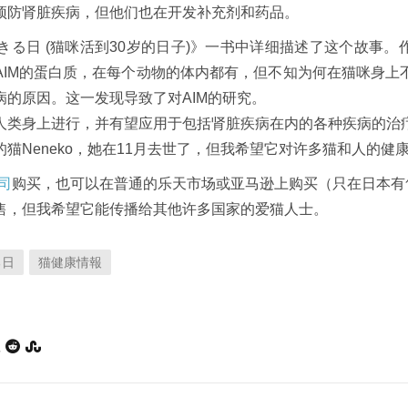
预防肾脏疾病，但他们也在开发补充剂和药品。
きる日 (猫咪活到30岁的日子)》一书中详细描述了这个故事
AIM的蛋白质，在每个动物的体内都有，但不知为何在猫咪身上
病的原因。这一发现导致了对AIM的研究。
人类身上进行，并有望应用于包括肾脏疾病在内的各种疾病的治
猫Neneko，她在11月去世了，但我希望它对许多猫和人的健
公司
购买，也可以在普通的乐天市场或亚马逊上购买（只在日本有
售，但我希望它能传播给其他许多国家的爱猫人士。
る日
猫健康情報