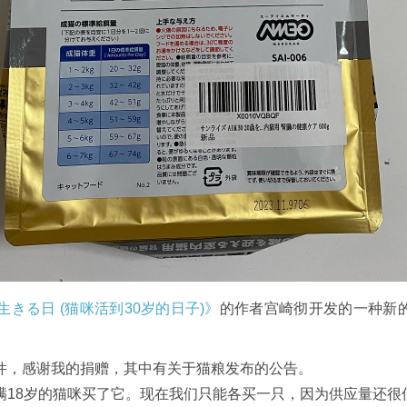
生きる日 (猫咪活到30岁的日子)》
的作者宫崎彻开发的一种新
件，感谢我的捐赠，其中有关于猫粮发布的公告。
满18岁的猫咪买了它。现在我们只能各买一只，因为供应量还很