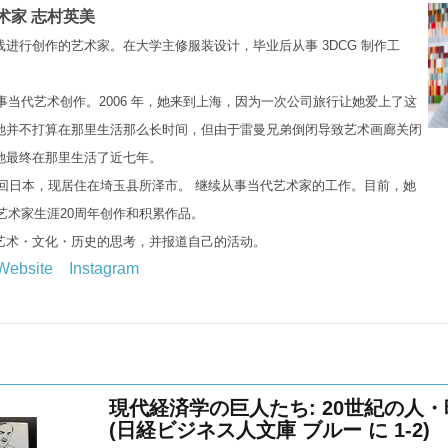
术家 志村英美
进行创作的艺术家。在大学主修服装设计，毕业后从事 3DCG 制作工
从事当代艺术创作。2006 年，她来到上海，因为一次公司旅行让她爱上了这
她并不打算在那里生活那么长时间，但由于雷曼兄弟倒闭导致艺术画廊关闭
她最终在那里生活了近七年。
月返回日本，现居住在埼玉县所泽市。 继续从事当代艺术家的工作。目前，她
年艺术家生涯20周年创作和积累作品。
艺术・文化・历史的思考，并报道自己的活动。
Website
Instagram
現代経済学の巨人たち: 20世紀の人
(日経ビジネス人文庫 ブルー に 1-2)