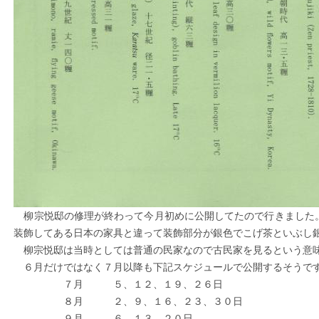
柳宗悦邸の修理が終わって今月初めに公開してたので行きました
装飾してある日本の家具と違って装飾部分が銀色でこげ茶といぶし
柳宗悦邸は当時としては普通の民家なので古民家を見るという意味
６月だけではなく７月以降も下記スケジュールで公開するそうで
７月 ５、１２、１９、２６日
８月 ２、９、１６、２３、３０日
９月 ６、１３、２０日