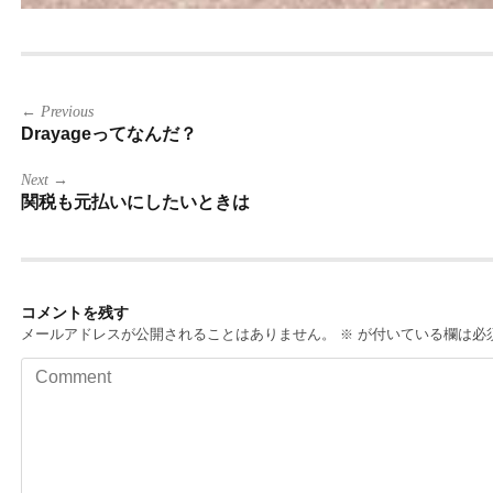
投
← Previous
稿
Drayageってなんだ？
ナ
ビ
ゲ
Next →
ー
関税も元払いにしたいときは
シ
ョ
ン
コメントを残す
メールアドレスが公開されることはありません。
が付いている欄は必
※
Comment