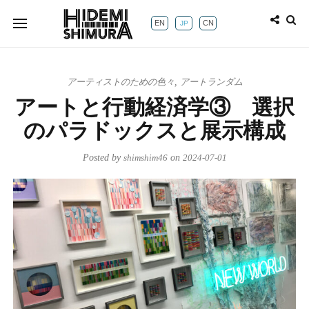
EN
CN
JP
アーティストのための色々
,
アートランダム
アートと行動経済学③ 選択
のパラドックスと展示構成
Posted by
shimshim46
on
2024-07-01