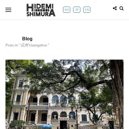
EN
JP
CN
Blog
Posts in “広州 Guangzhou”