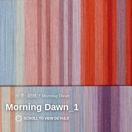
·
台湾
朝焼け Morning Dawn
Morning Dawn_1
SCROLL TO VIEW DETAILS