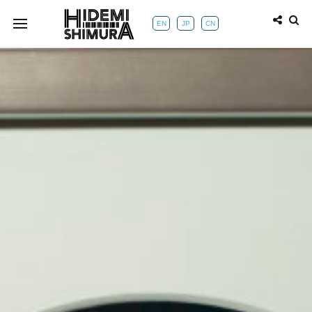
EN
JP
CN