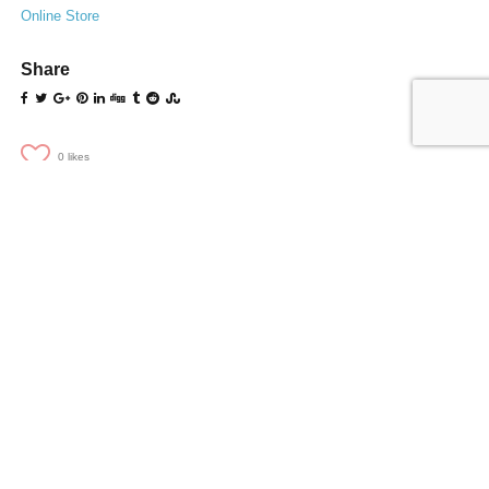
Online Store
Share
0
likes
Related Entries