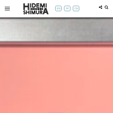
EN
JP
CN