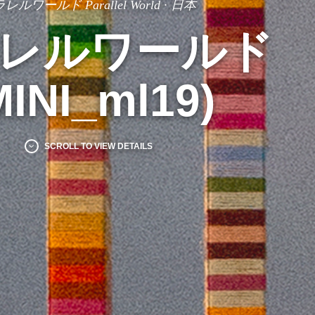
レルワールド Parallel World
·
日本
レルワールド
MINI_ml19)
SCROLL TO VIEW DETAILS