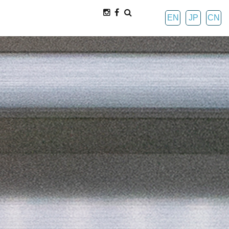
EN
JP
CN