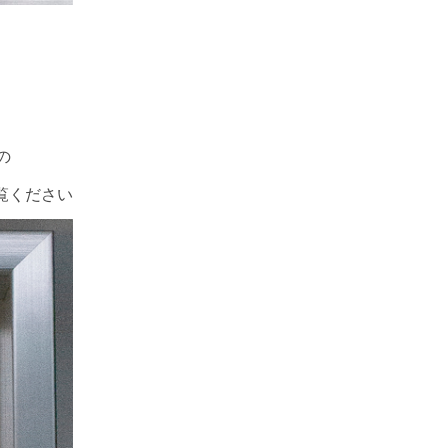
の
覧ください