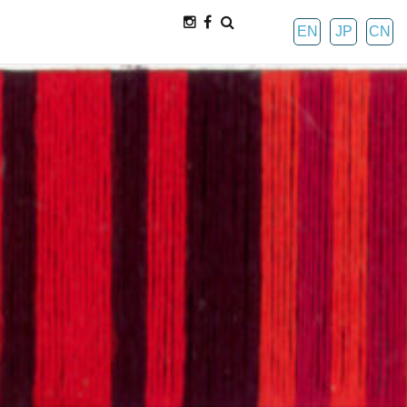
EN
JP
CN