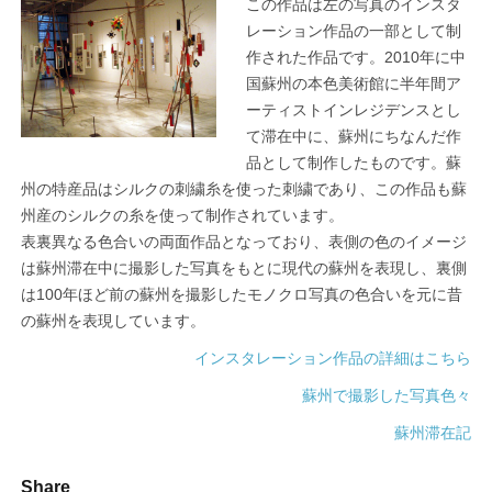
この作品は左の写真のインスタ
レーション作品の一部として制
作された作品です。2010年に中
国蘇州の本色美術館に半年間ア
ーティストインレジデンスとし
て滞在中に、蘇州にちなんだ作
品として制作したものです。蘇
州の特産品はシルクの刺繍糸を使った刺繍であり、この作品も蘇
州産のシルクの糸を使って制作されています。
表裏異なる色合いの両面作品となっており、表側の色のイメージ
は蘇州滞在中に撮影した写真をもとに現代の蘇州を表現し、裏側
は100年ほど前の蘇州を撮影したモノクロ写真の色合いを元に昔
の蘇州を表現しています。
インスタレーション作品の詳細はこちら
蘇州で撮影した写真色々
蘇州滞在記
Share