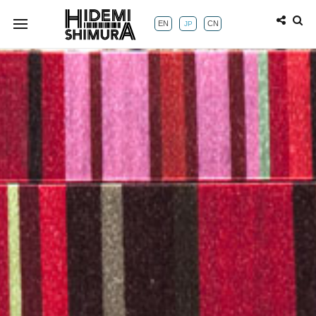
EN
CN
JP