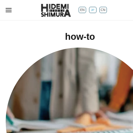
EN
CN
JP
how-to