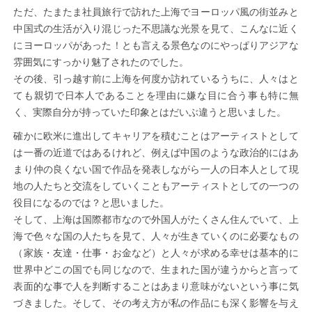
ただ、たまたま社員旅行で訪れた上海でヨーロッパ風の街並みと
中国式の生活が入り混じった不思議な光景を見て、こんなに近く
にヨーロッパがあった！とも言える景色なのにやっぱりアジアな
雰囲気にすっかり魅了されたのでした。
その後、引っ越す前に上海を何度か訪れているうちに、人々はと
ても親切で日本人であることを理由に嫌な目に合う事も特に無
く、実際自分が持っていた印象とはだいぶ違うと思いました。
確かに欧米に進出してキャリアを積むことはアーティストとして
は一番の近道ではあるけれど、例えば中国のような政治的にはあ
まり仲の良くない国で作品を発表しながら一人の日本人として現
地の人たちと交流をしていくこともアーティストとしての一つの
役目になるのでは？と思いました。
そして、上海は国際都市なので外国人がたくさん住んでいて、上
海で色々な国の人たちを見て、人々が生きていくのに必要なもの
（家族・友達・仕事・お金など）と人々が求める幸せは基本的に
世界中どこの国でも同じなので、生まれた国が違うからと言って
表面的な事で人を判断することはあまり意味がないという事に気
づきました。そして、その考え方が私の作品にも深く影響を与え