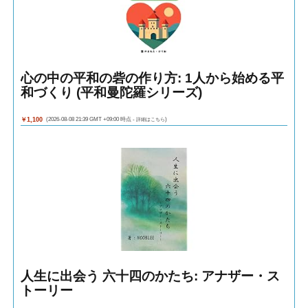
心の中の平和の砦の作り方: 1人から始める平
和づくり (平和曼陀羅シリーズ)
￥1,100
(2026-08-08 21:39 GMT +09:00 時点 -
詳細はこちら
)
人生に出会う 六十四のかたち: アナザー・ス
トーリー