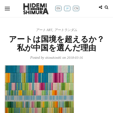
EN
CN
JP
アート ART
,
アートランダム
アートは国境を超えるか？
私が中国を選んだ理由
Posted by
shimshim46
on
2018-03-16