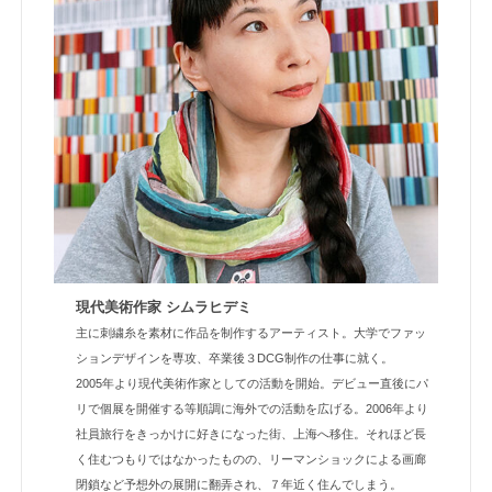
現代美術作家 シムラヒデミ
主に刺繍糸を素材に作品を制作するアーティスト。大学でファッ
ションデザインを専攻、卒業後３DCG制作の仕事に就く。
2005年より現代美術作家としての活動を開始。デビュー直後にパ
リで個展を開催する等順調に海外での活動を広げる。2006年より
社員旅行をきっかけに好きになった街、上海へ移住。それほど長
く住むつもりではなかったものの、リーマンショックによる画廊
閉鎖など予想外の展開に翻弄され、７年近く住んでしまう。