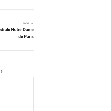
Next →
le Notre-Dame
de Paris
す