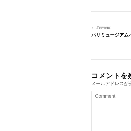
投
← Previous
パリミュージアムパス P
稿
ナ
ビ
ゲ
コメントを
ー
メールアドレスが
シ
Comment
ョ
ン