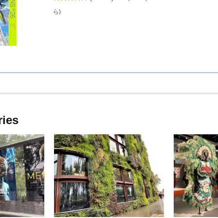
ら
)
ries