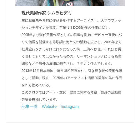
現代美術作家 シムラヒデミ
主に刺繍糸を素材に作品を制作するアーティスト。大学でファッ
ションデザインを専攻、卒業後３DCG制作の仕事に就く。
2005年より現代美術作家としての活動を開始。デビュー直後にパ
リで個展を開催する等順調に海外での活動を広げる。2006年より
社員旅行をきっかけに好きになった街、上海へ移住。それほど長
く住むつもりではなかったものの、リーマンショックによる画廊
閉鎖など予想外の展開に翻弄され、７年近く住んでしまう。
2013年12月日本帰国、埼玉県所沢市在住。引き続き現代美術作家
として活動。現在、2025年のアーティスト活動20周年の為に作品
を作り溜めている。
このブログではアート・文化・歴史に関する考察、自身の活動報
告等を投稿しています。
記事一覧
Website
Instagram