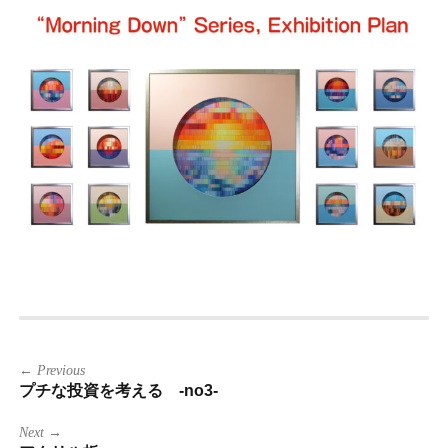
投
← Previous
稿
プチな投資を考える -no3-
ナ
ビ
ゲ
Next →
ー