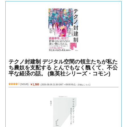
テクノ封建制 デジタル空間の領主たちが私た
ち農奴を支配する とんでもなく醜くて、不公
平な経済の話。 (集英社シリーズ・コモン)
(
543145
)
￥1,980
(2026-08-06 21:38 GMT +09:00 時点 -
詳細はこちら
)