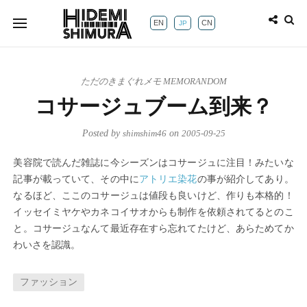
EN
CN
JP
ただのきまぐれメモ MEMORANDOM
コサージュブーム到来？
Posted by
shimshim46
on
2005-09-25
美容院で読んだ雑誌に今シーズンはコサージュに注目！みたいな
記事が載っていて、その中に
の事が紹介してあり。
アトリエ染花
なるほど、ここのコサージュは値段も良いけど、作りも本格的！
イッセイミヤケやカネコイサオからも制作を依頼されてるとのこ
と。コサージュなんて最近存在すら忘れてたけど、あらためてか
わいさを認識。
ファッション