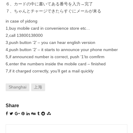
６、カードの中に書いてある番号を入力→完了
７、ちゃんとチャージできたらすぐにメールが来る
in case of yidong
1,buy mobile card in convenience store etc…
2,call 13800138000
3,push button ‘2’ – you can hear english version
4,push button ‘2’ – it starts to announce your phone number
5,if announced number is correct, push ‘1’to comfirm
6,enter the numbers inside the mobile card – finished
7,if it charged correctly, you’ll get a mail quickly
Shanghai
上海
Share