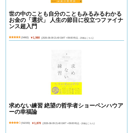
世の中のことも自分のこともみるみるわかる
お金の「選択」 人生の節目に役立つファイナ
ンス超入門
(
54662
)
￥1,980
(2026-08-09 21:40 GMT +09:00 時点 -
詳細はこちら
)
求めない練習 絶望の哲学者ショーペンハウア
ーの幸福論
(
542150
)
￥1,870
(2026-08-09 21:40 GMT +09:00 時点 -
詳細はこちら
)