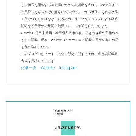
リで個展を開催する等順調に海外での活動を広げる。2006年より
社員旅行をきっかけに好きになった街、上海へ移住。それほど長
く住むつもりではなかったものの、リーマンショックによる画廊
閉鎖など予想外の展開に翻弄され、７年近く住んでしまう。
2013年12月日本帰国、埼玉県所沢市在住。引き続き現代美術作家
として活動。現在、2025年のアーティスト活動20周年の為に作品
を作り溜めている。
このブログではアート・文化・歴史に関する考察、自身の活動報
告等を投稿しています。
記事一覧
Website
Instagram