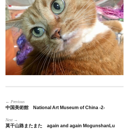
投
← Previous
稿
中国美術館 National Art Museum of China -2-
ナ
ビ
ゲ
Next →
ー
莫干山路またまた again and again MogunshanLu
シ